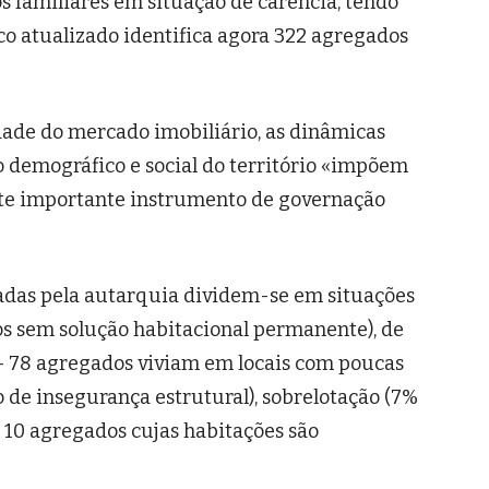
s familiares em situação de carência, tendo
co atualizado identifica agora 322 agregados
dade do mercado imobiliário, as dinâmicas
co demográfico e social do território «impõem
te importante instrumento de governação
cadas pela autarquia dividem-se em situações
s sem solução habitacional permanente), de
– 78 agregados viviam em locais com poucas
 de insegurança estrutural), sobrelotação (7%
 10 agregados cujas habitações são