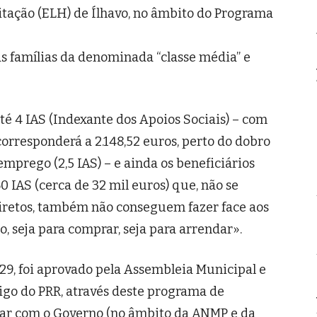
itação (ELH) de Ílhavo, no âmbito do Programa
as famílias da denominada “classe média” e
é 4 IAS (Indexante dos Apoios Sociais) – com
 corresponderá a 2.148,52 euros, perto do dobro
mprego (2,5 IAS) – e ainda os beneficiários
0 IAS (cerca de 32 mil euros) que, não se
 diretos, também não conseguem fazer face aos
, seja para comprar, seja para arrendar».
29, foi aprovado pela Assembleia Municipal e
rigo do PRR, através deste programa de
dar com o Governo (no âmbito da ANMP e da