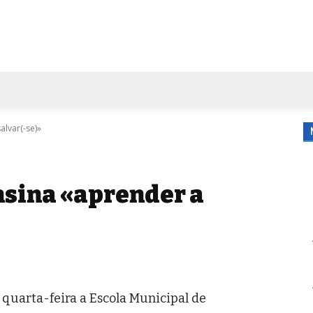
FORA DE CASA
AGENDA
TUBO DE ENSAIO
MORE
alvar(-se)»
nsina «aprender a
 quarta-feira a Escola Municipal de