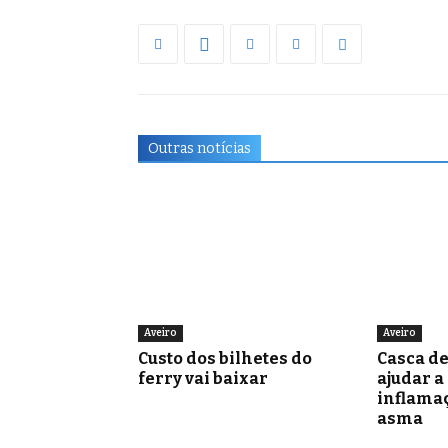
Outras notícias
Aveiro
Aveiro
Custo dos bilhetes do
Casca d
ferry vai baixar
ajudar a
inflamaç
asma