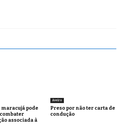
Aveiro
e maracujá pode
Preso por não ter carta de
 combater
condução
ão associada à