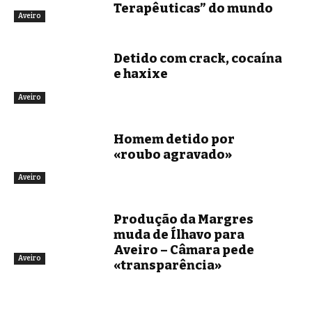
Terapêuticas” do mundo
Aveiro
Detido com crack, cocaína
e haxixe
Aveiro
Homem detido por
«roubo agravado»
Aveiro
Produção da Margres
muda de Ílhavo para
Aveiro – Câmara pede
Aveiro
«transparência»