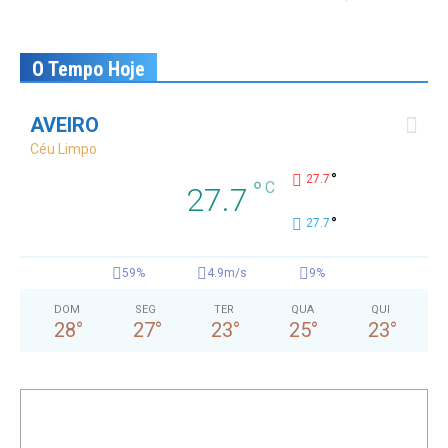
O Tempo Hoje
AVEIRO
Céu Limpo
°
27.7
°
C
27.7
°
27.7
59%
4.9m/s
9%
DOM
SEG
TER
QUA
QUI
28
°
27
°
23
°
25
°
23
°