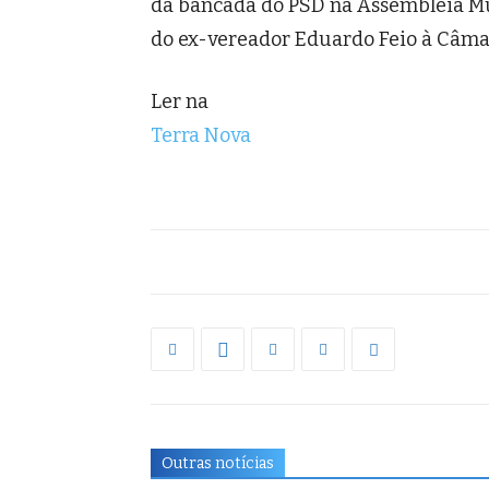
da bancada do PSD na Assembleia Mu
do ex-vereador Eduardo Feio à Câmar
Ler na
Terra Nova
Outras notícias