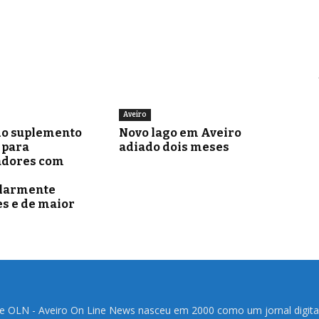
Aveiro
o suplemento
Novo lago em Aveiro
para
adiado dois meses
adores com
ularmente
s e de maior
te OLN - Aveiro On Line News nasceu em 2000 como um jornal digita