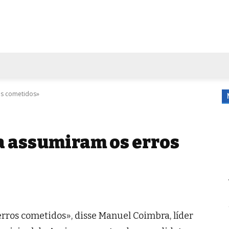
FORA DE CASA
AGENDA
TUBO DE ENSAIO
MORE
os cometidos»
a assumiram os erros
rros cometidos», disse Manuel Coimbra, líder