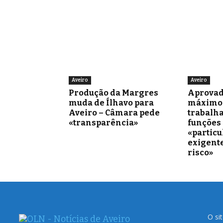
Aveiro
Aveiro
Produção da Margres
Aprovad
muda de Ílhavo para
máximo 
Aveiro – Câmara pede
trabalh
«transparência»
funções
«partic
exigente
risco»
O si