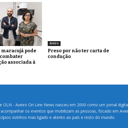
Aveiro
e maracujá pode
Preso por não ter carta de
 combater
condução
ão associada à
te OLN - Aveiro On Line News nasceu em 2000 como um jornal digita
 acompanhar os eventos que mobilizam as pessoas, focado em Avei
cípios vizinhos mas ligado e atento ao país e resto do mundo.