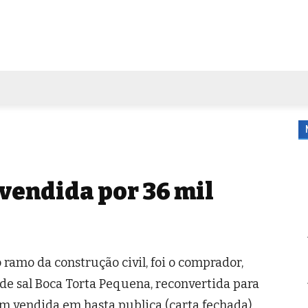
FORA DE CASA
AGENDA
TUBO DE ENSAIO
MORE
vendida por 36 mil
 ramo da construção civil, foi o comprador,
de sal Boca Torta Pequena, reconvertida para
em vendida em hasta publica (carta fechada)