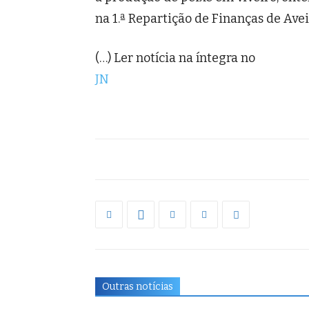
na 1.ª Repartição de Finanças de Aveir
(…) Ler notícia na íntegra no
JN
Outras notícias