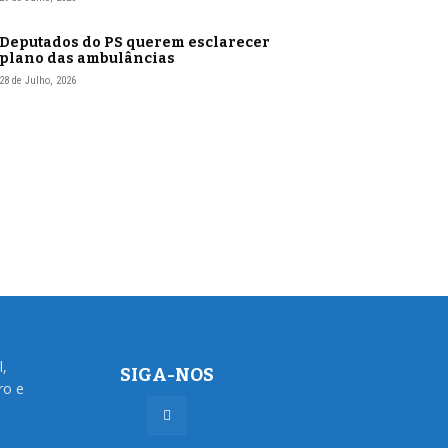
Deputados do PS querem esclarecer
plano das ambulâncias
28 de Julho, 2026
l,
SIGA-NOS
ro e