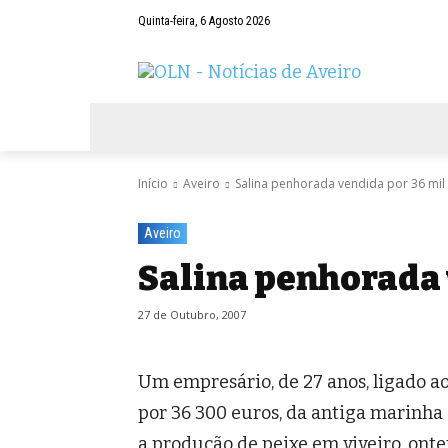
Quinta-feira, 6 Agosto 2026
AVEIRO
NEGÓCIOS
DESPORTOS
Início
Aveiro
Salina penhorada vendida por 36 mil
Aveiro
Salina penhorada 
27 de Outubro, 2007
Um empresário, de 27 anos, ligado ao
por 36 300 euros, da antiga marinha 
a produção de peixe em viveiro, ont