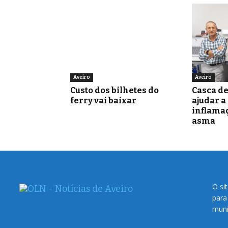
Aveiro
Aveiro
Custo dos bilhetes do
Casca d
ferry vai baixar
ajudar a
inflamaç
asma
O si
para
muni