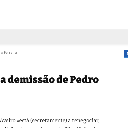
FORA DE CASA
AGENDA
TUBO DE ENSAIO
MORE
o Ferreira
 a demissão de Pedro
veiro «está (secretamente) a renegociar,