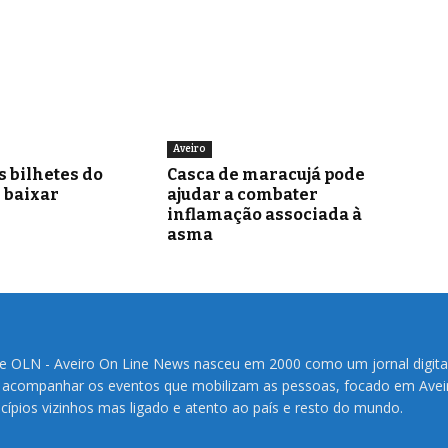
Aveiro
s bilhetes do
Casca de maracujá pode
i baixar
ajudar a combater
inflamação associada à
asma
te OLN - Aveiro On Line News nasceu em 2000 como um jornal digita
 acompanhar os eventos que mobilizam as pessoas, focado em Avei
cípios vizinhos mas ligado e atento ao país e resto do mundo.