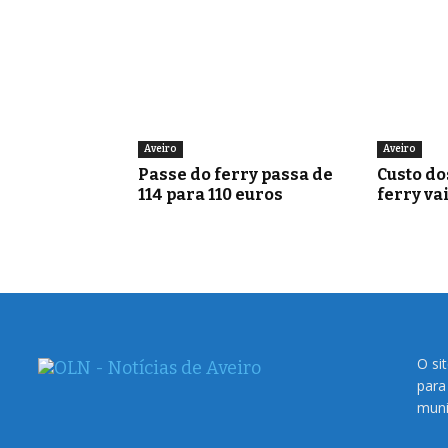
Aveiro
Aveiro
Passe do ferry passa de
Custo do
114 para 110 euros
ferry va
O si
para
muni