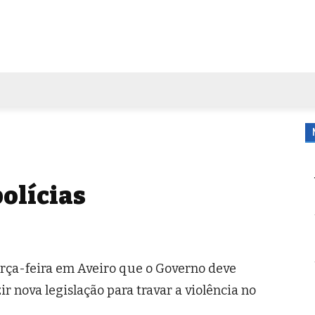
FORA DE CASA
AGENDA
TUBO DE ENSAIO
MORE
polícias
erça-feira em Aveiro que o Governo deve
ir nova legislação para travar a violência no