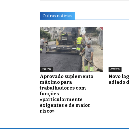
Outras notícias
Aveiro
Aveiro
Aprovado suplemento
Novo la
máximo para
adiado 
trabalhadores com
funções
«particularmente
exigentes e de maior
risco»