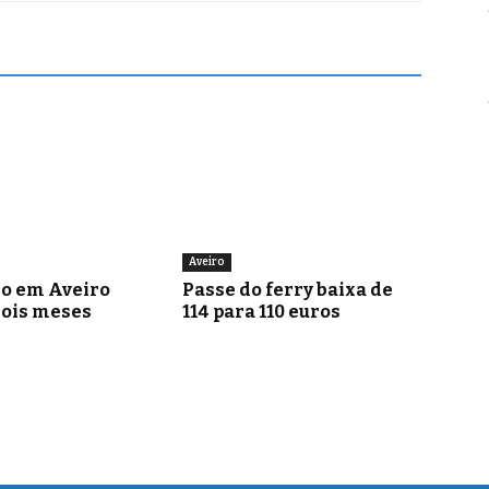
Aveiro
go em Aveiro
Passe do ferry baixa de
dois meses
114 para 110 euros