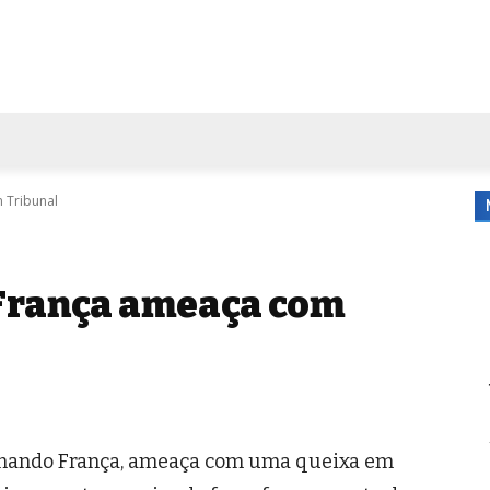
FORA DE CASA
AGENDA
TUBO DE ENSAIO
MORE
 Tribunal
França ameaça com
rmando França, ameaça com uma queixa em