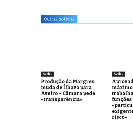
Outras notícias
Aveiro
Aveiro
Produção da Margres
Aprovad
muda de Ílhavo para
máximo 
Aveiro – Câmara pede
trabalh
«transparência»
funções
«partic
exigente
risco»