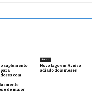
Aveiro
o suplemento
Novo lago em Aveiro
para
adiado dois meses
adores com
ularmente
s e de maior