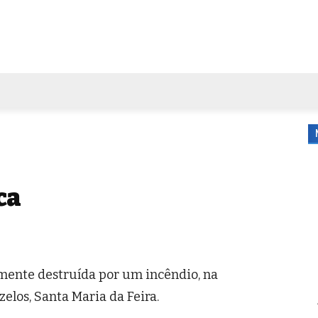
FORA DE CASA
AGENDA
TUBO DE ENSAIO
MORE
ca
amente destruída por um incêndio, na
elos, Santa Maria da Feira.