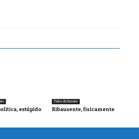
aio
Tubo de Ensaio
olítica, estúpido
Ribausente, fisicamente