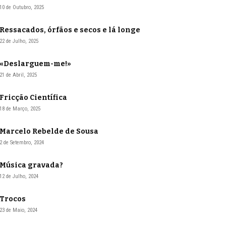
10 de Outubro, 2025
Ressacados, órfãos e secos e lá longe
22 de Julho, 2025
«Deslarguem-me!»
21 de Abril, 2025
Fricção Científica
18 de Março, 2025
Marcelo Rebelde de Sousa
2 de Setembro, 2024
Música gravada?
12 de Julho, 2024
Trocos
23 de Maio, 2024