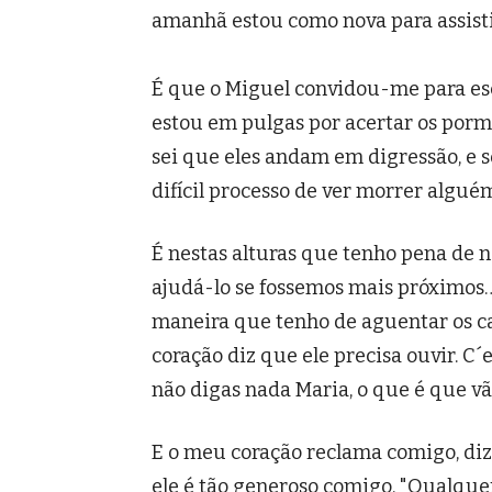
amanhã estou como nova para assistir
É que o Miguel convidou-me para esc
estou em pulgas por acertar os porm
sei que eles andam em digressão, e 
difícil processo de ver morrer algu
É nestas alturas que tenho pena de n
ajudá-lo se fossemos mais próximos…
maneira que tenho de aguentar os ca
coração diz que ele precisa ouvir. C´
não digas nada Maria, o que é que vão
E o meu coração reclama comigo, d
ele é tão generoso comigo. "Qualque