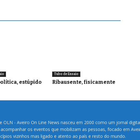
aio
Tubo de Ensaio
olítica, estúpido
Ribausente, fisicamente
te OLN - Aveiro On Line News nasceu em 2000 como um jornal digita
 acompanhar os eventos que mobilizam as pessoas, focado em Avei
cípios vizinhos mas ligado e atento ao país e resto do mundo.