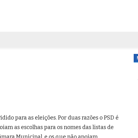
FORA DE CASA
AGENDA
TUBO DE ENSAIO
MORE
dido para as eleições. Por duas razões o PSD é
oiam as escolhas para os nomes das listas de
âmara Municipal, e os que não apoiam.