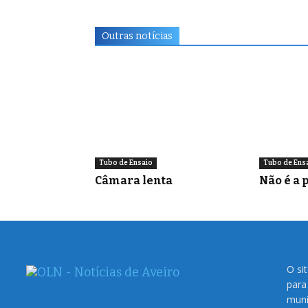
Outras notícias
Tubo de Ensaio
Tubo de Ens
Câmara lenta
Não é a p
O si
para
muni