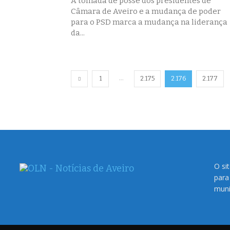
A tomada de posse dos presidentes de
Câmara de Aveiro e a mudança de poder
para o PSD marca a mudança na liderança
da...
...
1
2.175
2.176
2.177
O si
para
muni