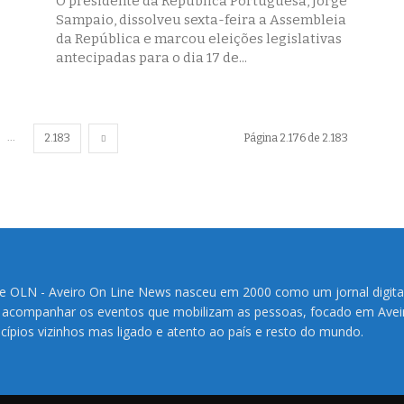
O presidente da República Portuguesa, Jorge
Sampaio, dissolveu sexta-feira a Assembleia
da República e marcou eleições legislativas
antecipadas para o dia 17 de...
...
2.183
Página 2.176 de 2.183
te OLN - Aveiro On Line News nasceu em 2000 como um jornal digita
 acompanhar os eventos que mobilizam as pessoas, focado em Avei
cípios vizinhos mas ligado e atento ao país e resto do mundo.