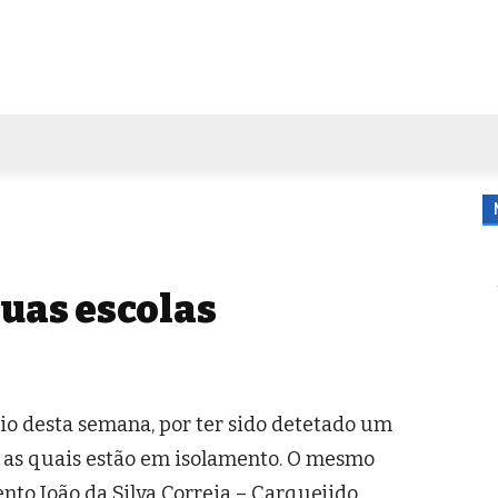
FORA DE CASA
AGENDA
TUBO DE ENSAIO
MORE
uas escolas
io desta semana, por ter sido detetado um
, as quais estão em isolamento. O mesmo
to João da Silva Correia – Carquejido,