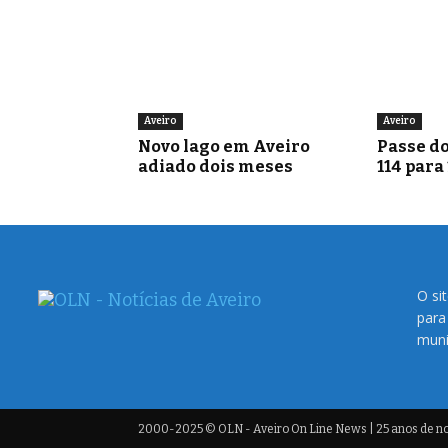
Aveiro
Aveiro
Novo lago em Aveiro
Passe do
adiado dois meses
114 para
O si
para
muni
2000-2025 © OLN - Aveiro On Line News | 25 anos de not