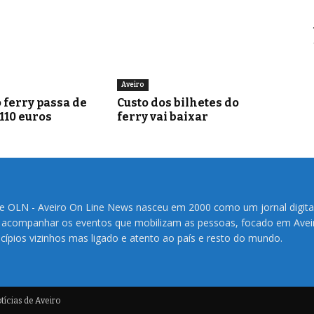
Aveiro
 ferry passa de
Custo dos bilhetes do
 110 euros
ferry vai baixar
te OLN - Aveiro On Line News nasceu em 2000 como um jornal digita
 acompanhar os eventos que mobilizam as pessoas, focado em Avei
cípios vizinhos mas ligado e atento ao país e resto do mundo.
ícias de Aveiro