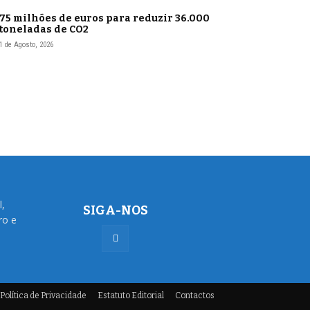
75 milhões de euros para reduzir 36.000
toneladas de CO2
1 de Agosto, 2026
l,
SIGA-NOS
ro e
Política de Privacidade
Estatuto Editorial
Contactos