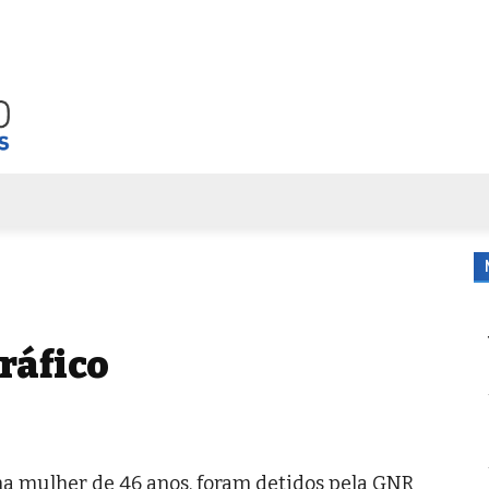
FORA DE CASA
AGENDA
TUBO DE ENSAIO
MORE
ráfico
ma mulher de 46 anos, foram detidos pela GNR