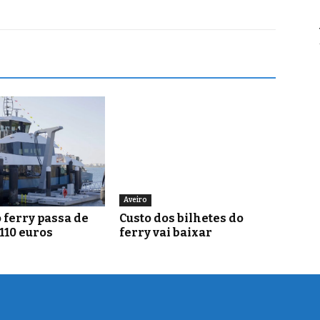
Aveiro
 ferry passa de
Custo dos bilhetes do
 110 euros
ferry vai baixar