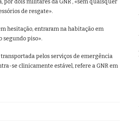
ra, por dois militares da GNR , «sem quaisquer
ssórios de resgate».
em hesitação, entraram na habitação em
o segundo piso».
oi transportada pelos serviços de emergência
tra-se clinicamente estável, refere a GNR em