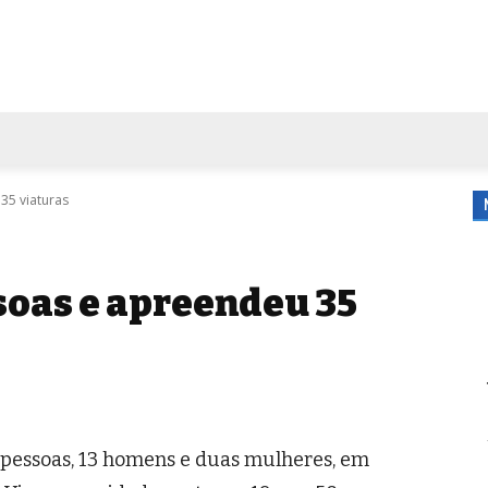
FORA DE CASA
AGENDA
TUBO DE ENSAIO
MORE
35 viaturas
soas e apreendeu 35
 pessoas, 13 homens e duas mulheres, em