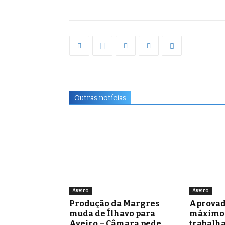
Outras notícias
Aveiro
Aveiro
Produção da Margres
Aprovad
muda de Ílhavo para
máximo 
Aveiro – Câmara pede
trabalh