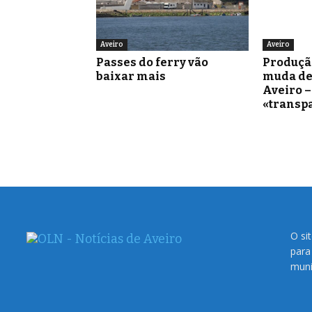
Aveiro
Aveiro
Passes do ferry vão
Produçã
baixar mais
muda de
Aveiro 
«transp
O si
para
muni