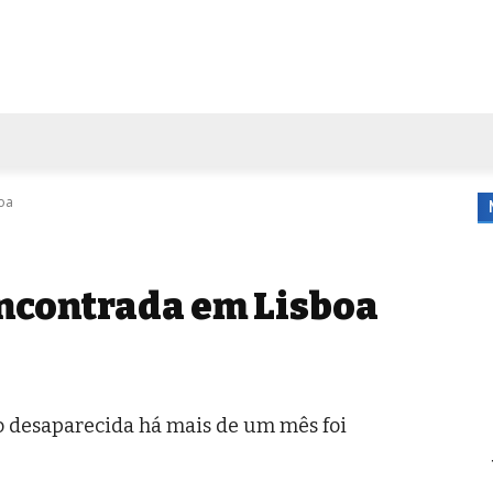
FORA DE CASA
AGENDA
TUBO DE ENSAIO
MORE
oa
ncontrada em Lisboa
o desaparecida há mais de um mês foi