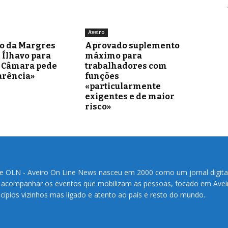
Aveiro
o da Margres
Aprovado suplemento
 Ílhavo para
máximo para
– Câmara pede
trabalhadores com
arência»
funções
«particularmente
exigentes e de maior
risco»
te OLN - Aveiro On Line News nasceu em 2000 como um jornal digita
 acompanhar os eventos que mobilizam as pessoas, focado em Avei
cípios vizinhos mas ligado e atento ao país e resto do mundo.