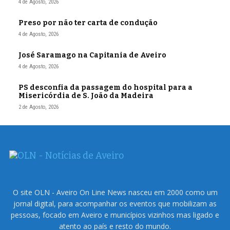
4 de Agosto, 2026
Preso por não ter carta de condução
4 de Agosto, 2026
José Saramago na Capitania de Aveiro
4 de Agosto, 2026
PS desconfia da passagem do hospital para a
Misericórdia de S. João da Madeira
2 de Agosto, 2026
O site OLN - Aveiro On Line News nasceu em 2000 como um
jornal digital, para acompanhar os eventos que mobilizam as
pessoas, focado em Aveiro e municípios vizinhos mas ligado e
atento ao país e resto do mundo.