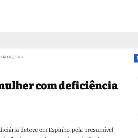
FORA DE CASA
AGENDA
TUBO DE ENSAIO
MORE
cia cognitiva
 mulher com deficiência
diciária deteve em Espinho, pela presumível