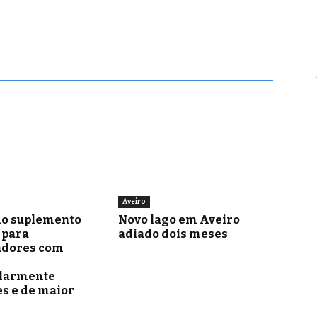
Aveiro
o suplemento
Novo lago em Aveiro
para
adiado dois meses
adores com
ularmente
s e de maior