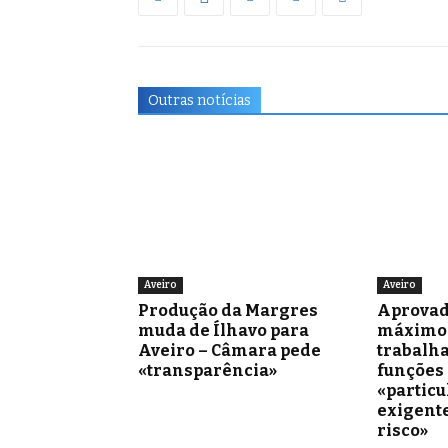
Outras notícias
Aveiro
Aveiro
Produção da Margres
Aprovad
muda de Ílhavo para
máximo 
Aveiro – Câmara pede
trabalh
«transparência»
funções
«partic
exigente
risco»