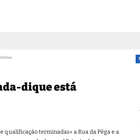
FORA DE CASA
AGENDA
TUBO DE ENSAIO
MORE
róxima»
ada-dique está
e qualificação terminadas» a Rua da Pêga e a