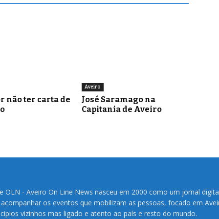
Aveiro
r não ter carta de
José Saramago na
o
Capitania de Aveiro
te OLN - Aveiro On Line News nasceu em 2000 como um jornal digita
 acompanhar os eventos que mobilizam as pessoas, focado em Avei
cípios vizinhos mas ligado e atento ao país e resto do mundo.