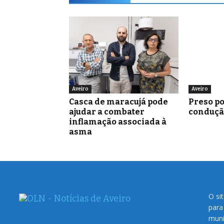
Aveiro
Aveiro
Casca de maracujá pode
Preso po
ajudar a combater
conduçã
inflamação associada à
asma
O si
para
muni