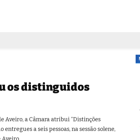
FORA DE CASA
AGENDA
TUBO DE ENSAIO
MORE
u os distinguidos
de Aveiro, a Câmara atribui “Distinções
ão entregues a seis pessoas, na sessão solene,
 Aveiro.