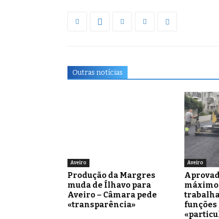
Outras notícias
Aveiro
Aveiro
Produção da Margres
Aprovad
muda de Ílhavo para
máximo 
Aveiro – Câmara pede
trabalh
«transparência»
funções
«partic