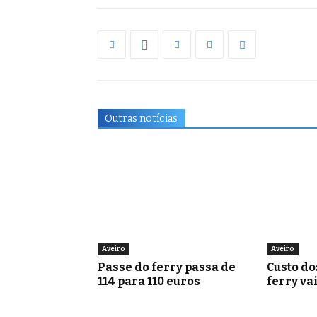
Outras notícias
Aveiro
Aveiro
Passe do ferry passa de
Custo do
114 para 110 euros
ferry va