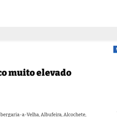
FORA DE CASA
AGENDA
TUBO DE ENSAIO
MORE
co muito elevado
bergaria-a-Velha, Albufeira, Alcochete,