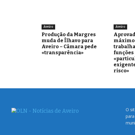
Aveiro
Aveiro
Produção da Margres
Aprovad
muda de Ílhavo para
máximo 
Aveiro – Câmara pede
trabalh
«transparência»
funções
«partic
exigente
risco»
O si
para
muni