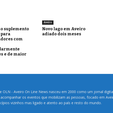
Aveiro
o suplemento
Novo lago em Aveiro
para
adiado dois meses
adores com
ularmente
s e de maior
te OLN - Aveiro On Line News nasceu em 2000 como um jornal digita
 acompanhar os eventos que mobilizam as pessoas, focado em Avei
cípios vizinhos mas ligado e atento ao país e resto do mundo.