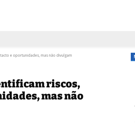
FORA DE CASA
AGENDA
TUBO DE ENSAIO
MORE
contacto e oportunidades, mas não divulgam
entificam riscos,
nidades, mas não