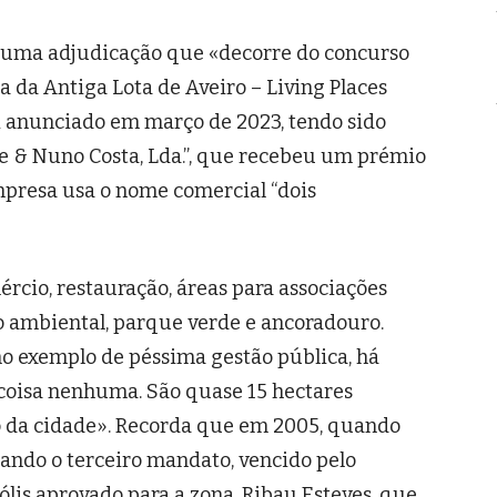
 a uma adjudicação que «decorre do concurso
a da Antiga Lota de Aveiro – Living Places
oi anunciado em março de 2023, tendo sido
e & Nuno Costa, Lda.”, que recebeu um prémio
mpresa usa o nome comercial “dois
ércio, restauração, áreas para associações
o ambiental, parque verde e ancoradouro.
o exemplo de péssima gestão pública, há
coisa nenhuma. São quase 15 hectares
 da cidade». Recorda que em 2005, quando
hando o terceiro mandato, vencido pelo
ólis aprovado para a zona. Ribau Esteves, que