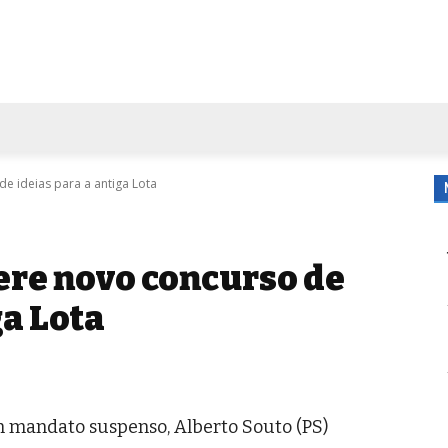
FORA DE CASA
AGENDA
TUBO DE ENSAIO
MORE
e ideias para a antiga Lota
ere novo concurso de
ga Lota
m mandato suspenso, Alberto Souto (PS)