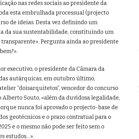
cação nas redes sociais ao presidente da
toda esta embrulhada processual (projecto
urso de ideias. Desta vez definindo um
a da sua sustentabilidade, constituindo um
o transparente». Pergunta ainda ao presidente
 bem?».
ior executivo, o presidente da Câmara da
s das autárquicas, em outubro último,
telier “doisarquitetos”, vencedor do concurso
o Alberto Souto, «além da duvidosa legalidade,
porque nunca foi aprovado o projecto-base de
dos geotécnicos e o prazo contratual para o
025 e o mesmo não pode ser feito sem o
es estudos…».