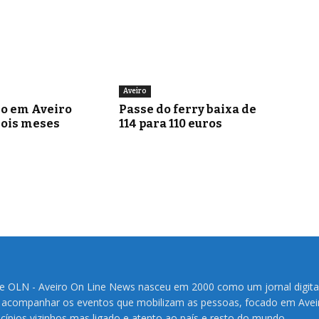
Aveiro
go em Aveiro
Passe do ferry baixa de
dois meses
114 para 110 euros
te OLN - Aveiro On Line News nasceu em 2000 como um jornal digita
 acompanhar os eventos que mobilizam as pessoas, focado em Avei
cípios vizinhos mas ligado e atento ao país e resto do mundo.