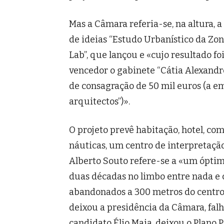
Mas a Câmara referia-se, na altura,
de ideias “Estudo Urbanístico da Zon
Lab”, que lançou e «cujo resultado f
vencedor o gabinete “Cátia Alexandr
de consagração de 50 mil euros (a e
arquitectos”)».
O projeto prevê habitação, hotel, com
náuticas, um centro de interpretaçã
Alberto Souto refere-se a «um óptim
duas décadas no limbo entre nada e 
abandonados a 300 metros do centro
deixou a presidência da Câmara, fal
candidato Élio Maia, deixou o Plano P