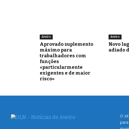
Aveiro
Aveiro
Aprovado suplemento
Novo la
máximo para
adiado 
trabalhadores com
funções
«particularmente
exigentes e de maior
risco»
O si
para
muni