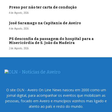
Preso por não ter carta de condução
4 de Agosto, 2026
José Saramago na Capitania de Aveiro
4 de Agosto, 2026
PS desconfia da passagem do hospital para a
Misericórdia de S. João da Madeira
2 de Agosto, 2026
O site OLN - Aveiro On Line News nasceu em 2000 como um
jornal digital, para acompanhar os eventos que mobilizam as
pessoas, focado em Aveiro e municípios vizinhos mas ligado e
atento ao país e resto do mundo.