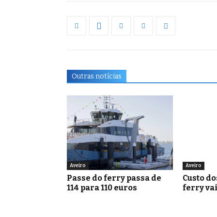
Outras notícias
Aveiro
Aveiro
Passe do ferry passa de
Custo do
114 para 110 euros
ferry va