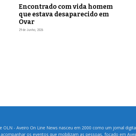
Encontrado com vida homem
que estava desaparecido em
Ovar
29 de Junho, 2026
te OLN - Aveiro On Line News nasceu em 2000 como um jornal digita
 acompanhar os eventos que mobilizam as pessoas, focado em Avei