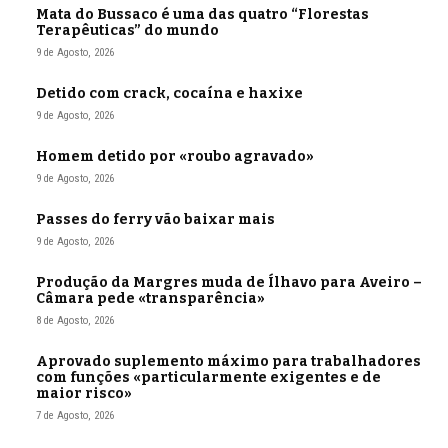
Mata do Bussaco é uma das quatro “Florestas
Terapêuticas” do mundo
9 de Agosto, 2026
Detido com crack, cocaína e haxixe
9 de Agosto, 2026
Homem detido por «roubo agravado»
9 de Agosto, 2026
Passes do ferry vão baixar mais
9 de Agosto, 2026
Produção da Margres muda de Ílhavo para Aveiro –
Câmara pede «transparência»
8 de Agosto, 2026
Aprovado suplemento máximo para trabalhadores
com funções «particularmente exigentes e de
maior risco»
7 de Agosto, 2026