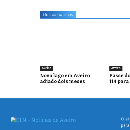
Outras notícias
Aveiro
Aveiro
Novo lago em Aveiro
Passe do
adiado dois meses
114 para
O si
para