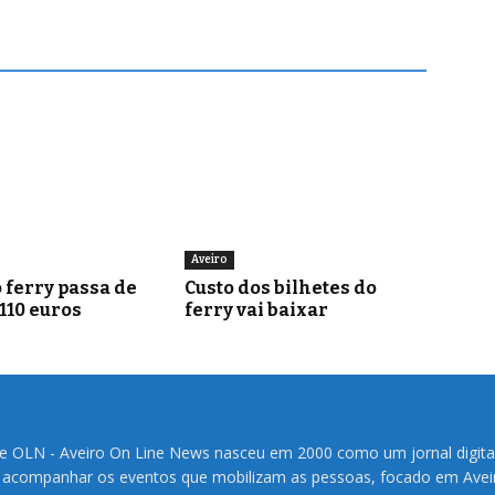
Aveiro
 ferry passa de
Custo dos bilhetes do
 110 euros
ferry vai baixar
te OLN - Aveiro On Line News nasceu em 2000 como um jornal digita
 acompanhar os eventos que mobilizam as pessoas, focado em Avei