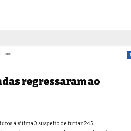
FORA DE CASA
AGENDA
TUBO DE ENSAIO
MORE
ao dono
adas regressaram ao
utos à vítimaO suspeito de furtar 245