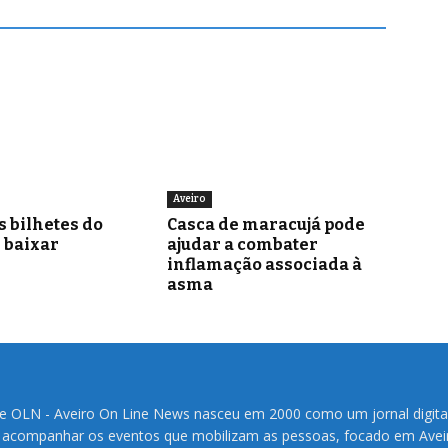
Aveiro
s bilhetes do
Casca de maracujá pode
i baixar
ajudar a combater
inflamação associada à
asma
te OLN - Aveiro On Line News nasceu em 2000 como um jornal digita
 acompanhar os eventos que mobilizam as pessoas, focado em Avei