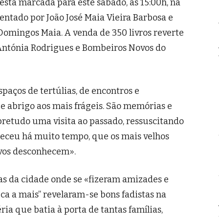
stá marcada para este sábado, às 15:00h, na
sentado por João José Maia Vieira Barbosa e
Domingos Maia. A venda de 350 livros reverte
 Antónia Rodrigues e Bombeiros Novos do
paços de tertúlias, de encontros e
, e abrigo aos mais frágeis. São memórias e
sobretudo uma visita ao passado, ressuscitando
ceu há muito tempo, que os mais velhos
vos desconhecem».
as da cidade onde se «fizeram amizades e
a a mais” revelaram-se bons fadistas na
ria que batia à porta de tantas famílias,