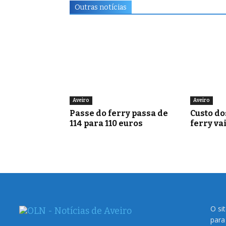
Outras notícias
Aveiro
Aveiro
Passe do ferry passa de
Custo do
114 para 110 euros
ferry va
O si
para