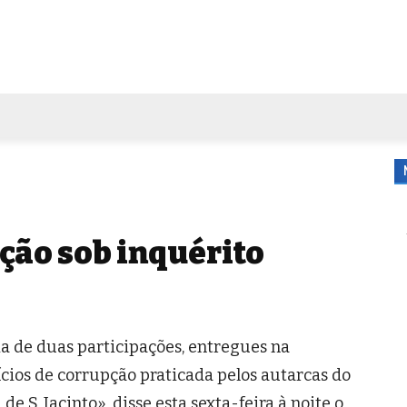
FORA DE CASA
AGENDA
TUBO DE ENSAIO
MORE
ção sob inquérito
a de duas participações, entregues na
ícios de corrupção praticada pelos autarcas do
e S. Jacinto», disse esta sexta-feira à noite o