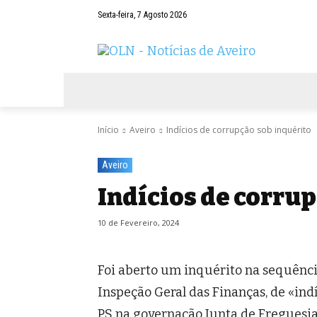
Sexta-feira, 7 Agosto 2026
AVEIRO
NEGÓCIOS
DESPORTOS
Início
Aveiro
Indícios de corrupção sob inquérito
Aveiro
Indícios de corrup
10 de Fevereiro, 2024
Foi aberto um inquérito na sequênci
Inspeção Geral das Finanças, de «ind
PS na governação Junta de Freguesia d