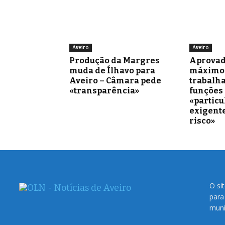
Aveiro
Aveiro
Produção da Margres
Aprovad
muda de Ílhavo para
máximo 
Aveiro – Câmara pede
trabalh
«transparência»
funções
«partic
exigente
risco»
O si
para
muni