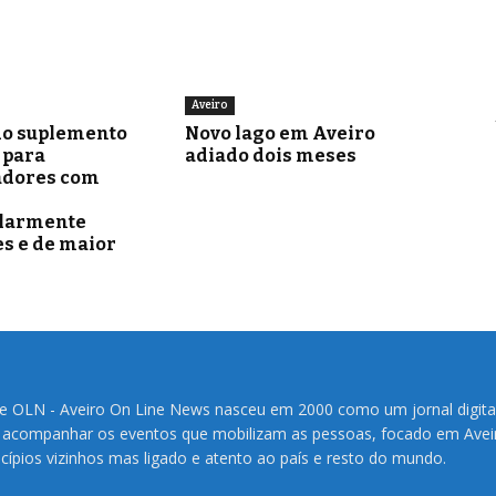
Aveiro
o suplemento
Novo lago em Aveiro
para
adiado dois meses
adores com
ularmente
s e de maior
te OLN - Aveiro On Line News nasceu em 2000 como um jornal digita
 acompanhar os eventos que mobilizam as pessoas, focado em Avei
cípios vizinhos mas ligado e atento ao país e resto do mundo.