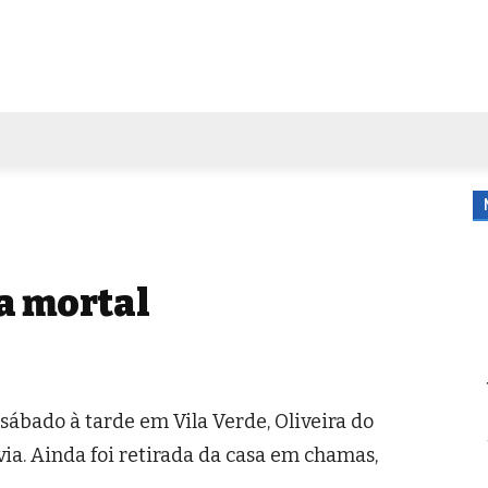
FORA DE CASA
AGENDA
TUBO DE ENSAIO
MORE
ma mortal
ábado à tarde em Vila Verde, Oliveira do
ia. Ainda foi retirada da casa em chamas,