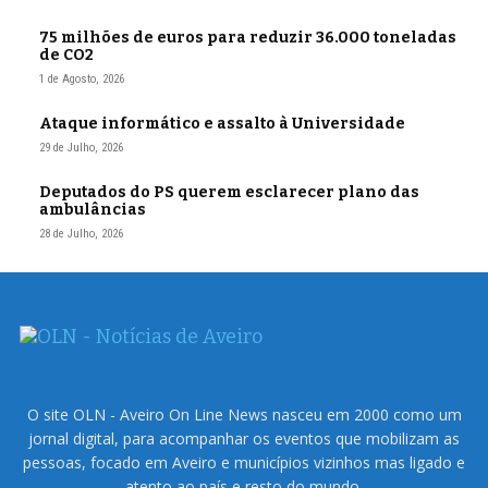
75 milhões de euros para reduzir 36.000 toneladas
de CO2
1 de Agosto, 2026
Ataque informático e assalto à Universidade
29 de Julho, 2026
Deputados do PS querem esclarecer plano das
ambulâncias
28 de Julho, 2026
O site OLN - Aveiro On Line News nasceu em 2000 como um
jornal digital, para acompanhar os eventos que mobilizam as
pessoas, focado em Aveiro e municípios vizinhos mas ligado e
atento ao país e resto do mundo.