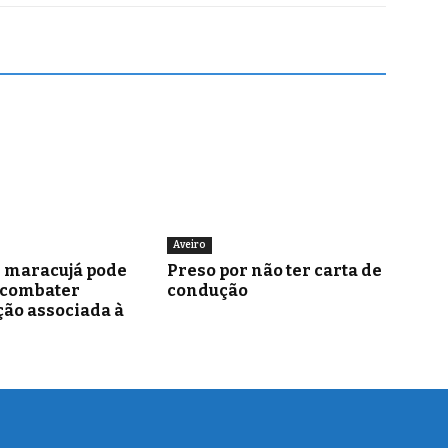
Aveiro
e maracujá pode
Preso por não ter carta de
 combater
condução
ão associada à