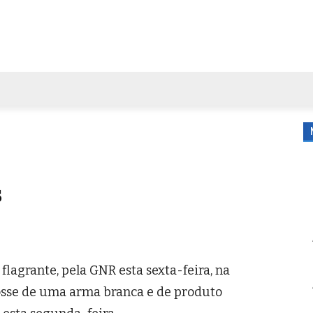
FORA DE CASA
AGENDA
TUBO DE ENSAIO
MORE
s
lagrante, pela GNR esta sexta-feira, na
osse de uma arma branca e de produto