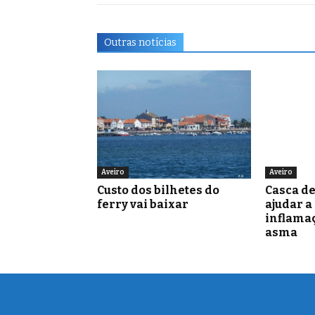
Outras notícias
Aveiro
Aveiro
Custo dos bilhetes do
Casca d
ferry vai baixar
ajudar a
inflamaç
asma