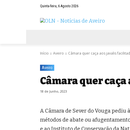
Quinta-feira, 6 Agosto 2026
AVEIRO
NEGÓCIOS
DESPORTOS
Início
Aveiro
Câmara quer caça aos javalis facilita
Aveiro
Câmara quer caça a
18 de Junho, 2023
A Câmara de Sever do Vouga pediu 
métodos de abate ou afugentamento d
e ao Instituto de Conservação da Na