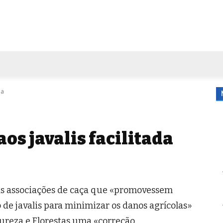
FORA DE CASA
AGENDA
TUBO DE ENSAIO
MORE
da
os javalis facilitada
às associações de caça que «promovessem
e javalis para minimizar os danos agrícolas»
tureza e Florestas uma «correção