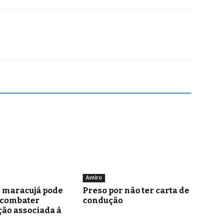
Aveiro
e maracujá pode
Preso por não ter carta de
 combater
condução
ão associada à