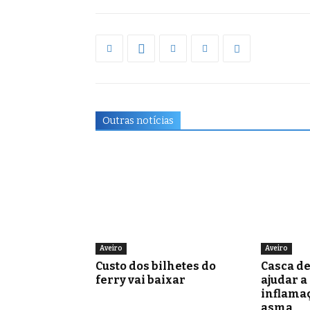
Outras notícias
Aveiro
Aveiro
Custo dos bilhetes do
Casca d
ferry vai baixar
ajudar a
inflamaç
asma