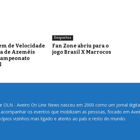
Desportos
em de Velocidade
Fan Zone abriu para o
ra de Azeméis
jogo Brasil X Marrocos
Campeonato
l
te OLN - Aveiro On Line News nasceu em 2000 como um jornal digita
 acompanhar os eventos que mobilizam as pessoas, focado em Avei
cípios vizinhos mas ligado e atento ao país e resto do mundo.