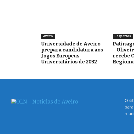
Aveiro
Desportos
Universidade de Aveiro
Patinag
prepara candidatura aos
– Olivei
Jogos Europeus
recebe 
Universitários de 2032
Regiona
O si
para
muni