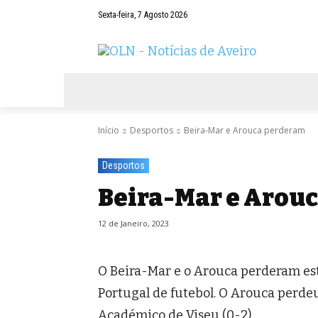
Sexta-feira, 7 Agosto 2026
AVEIRO
NEGÓCIOS
DESPORTOS
Início
Desportos
Beira-Mar e Arouca perderam
Desportos
Beira-Mar e Arou
12 de Janeiro, 2023
O Beira-Mar e o Arouca perderam est
Portugal de futebol. O Arouca perde
Académico de Viseu (0-2).