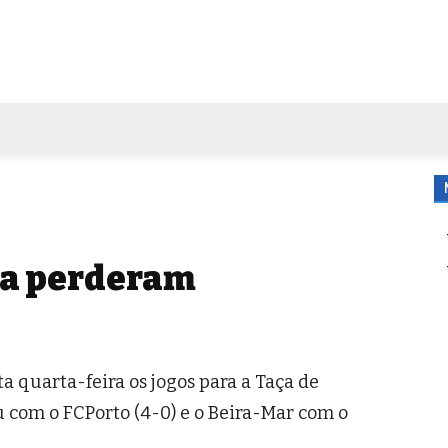
FORA DE CASA
AGENDA
TUBO DE ENSAIO
MORE
ca perderam
a quarta-feira os jogos para a Taça de
u com o FCPorto (4-0) e o Beira-Mar com o