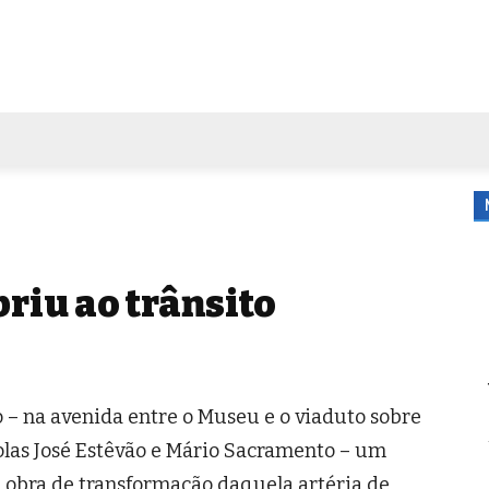
FORA DE CASA
AGENDA
TUBO DE ENSAIO
MORE
briu ao trânsito
o – na avenida entre o Museu e o viaduto sobre
colas José Estêvão e Mário Sacramento – um
a obra de transformação daquela artéria de