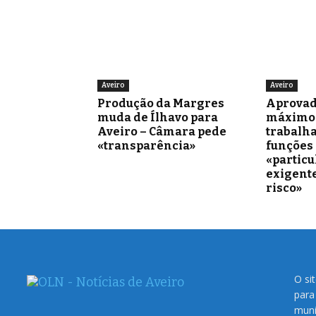
Aveiro
Aveiro
Produção da Margres
Aprovad
muda de Ílhavo para
máximo 
Aveiro – Câmara pede
trabalh
«transparência»
funções
«partic
exigente
risco»
O si
para
muni