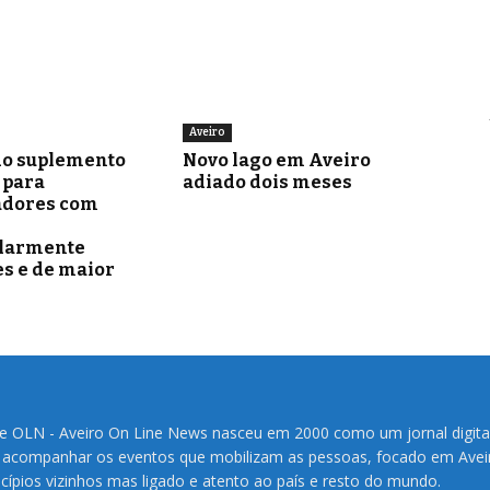
Aveiro
o suplemento
Novo lago em Aveiro
para
adiado dois meses
adores com
ularmente
s e de maior
te OLN - Aveiro On Line News nasceu em 2000 como um jornal digita
 acompanhar os eventos que mobilizam as pessoas, focado em Avei
cípios vizinhos mas ligado e atento ao país e resto do mundo.