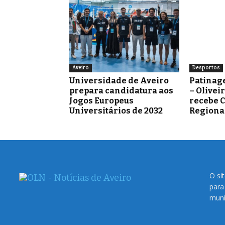
Aveiro
Desportos
Universidade de Aveiro
Patinag
prepara candidatura aos
– Olivei
Jogos Europeus
recebe 
Universitários de 2032
Regiona
O si
para
muni