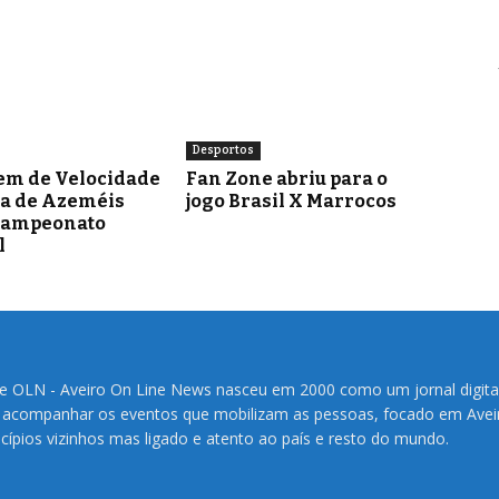
Desportos
em de Velocidade
Fan Zone abriu para o
ra de Azeméis
jogo Brasil X Marrocos
Campeonato
l
te OLN - Aveiro On Line News nasceu em 2000 como um jornal digita
 acompanhar os eventos que mobilizam as pessoas, focado em Avei
cípios vizinhos mas ligado e atento ao país e resto do mundo.