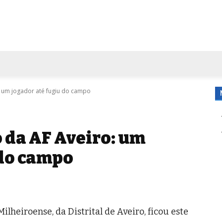
FORA DE CASA
AGENDA
TUBO DE ENSAIO
MORE
: um jogador até fugiu do campo
 da AF Aveiro: um
 do campo
ilheiroense, da Distrital de Aveiro, ficou este