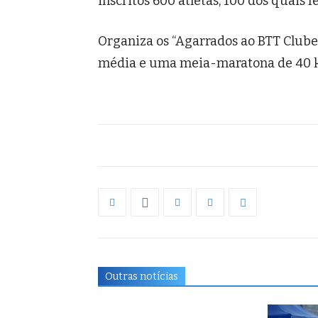
inscritos 600 atletas, 100 dos quais f
Organiza os “Agarrados ao BTT Club
média e uma meia-maratona de 40 km
Outras notícias