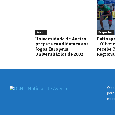
Aveiro
Desportos
Universidade de Aveiro
Patinag
prepara candidatura aos
– Olivei
Jogos Europeus
recebe 
Universitários de 2032
Regiona
O si
para
muni