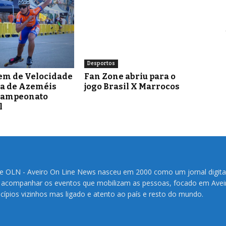
Desportos
em de Velocidade
Fan Zone abriu para o
ra de Azeméis
jogo Brasil X Marrocos
Campeonato
l
te OLN - Aveiro On Line News nasceu em 2000 como um jornal digita
 acompanhar os eventos que mobilizam as pessoas, focado em Avei
cípios vizinhos mas ligado e atento ao país e resto do mundo.