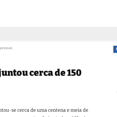
FORA DE CASA
AGENDA
TUBO DE ENSAIO
MORE
0 pessoas
juntou cerca de 150
untou-se cerca de uma centena e meia de