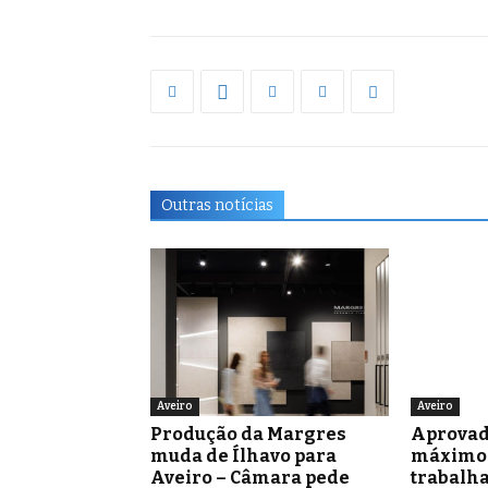
Outras notícias
Aveiro
Aveiro
Produção da Margres
Aprovad
muda de Ílhavo para
máximo 
Aveiro – Câmara pede
trabalh