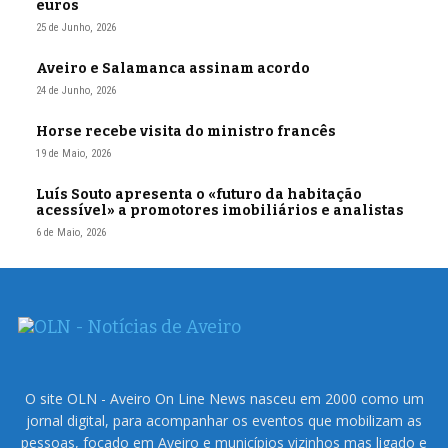
euros
25 de Junho, 2026
Aveiro e Salamanca assinam acordo
24 de Junho, 2026
Horse recebe visita do ministro francês
19 de Maio, 2026
Luís Souto apresenta o «futuro da habitação
acessível» a promotores imobiliários e analistas
6 de Maio, 2026
O site OLN - Aveiro On Line News nasceu em 2000 como um
jornal digital, para acompanhar os eventos que mobilizam as
pessoas, focado em Aveiro e municípios vizinhos mas ligado e