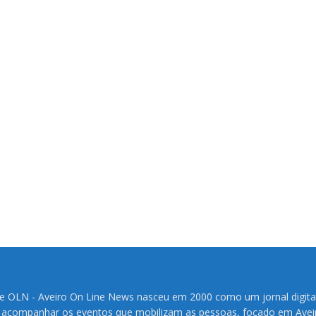
te OLN - Aveiro On Line News nasceu em 2000 como um jornal digita
 acompanhar os eventos que mobilizam as pessoas, focado em Avei