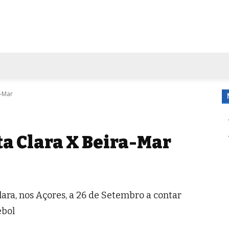
FORA DE CASA
AGENDA
TUBO DE ENSAIO
MORE
a-Mar
ta Clara X Beira-Mar
ara, nos Açores, a 26 de Setembro a contar
ebol