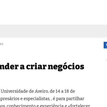
FORA DE CASA
AGENDA
TUBO DE ENSAIO
MORE
ios
der a criar negócios
iversidade de Aveiro, de 14 a 18 de
ários e especialistas, , é para partilhar
sos, conhecimento e experiência e «fortalecer