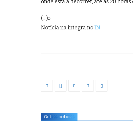
onde está a decorrer, até às 20 horas 
(…)»
Notícia na íntegra no
JN
Outras notícias