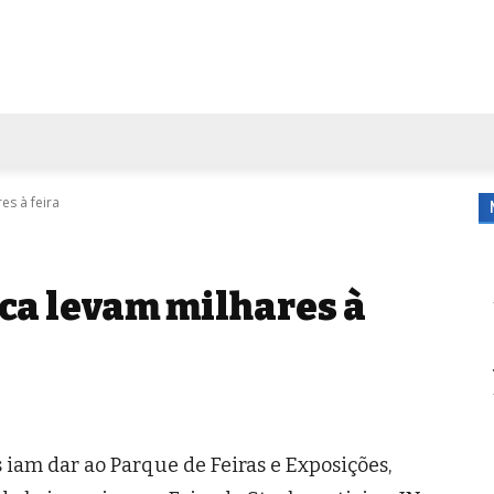
FORA DE CASA
AGENDA
TUBO DE ENSAIO
MORE
es à feira
oca levam milhares à
 iam dar ao Parque de Feiras e Exposições,