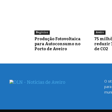
Negócios
Aveiro
Produção Fotovoltaica
75 milhõ
para Autoconsumo no
reduzir 
Porto de Aveiro
de CO2
O si
para
muni