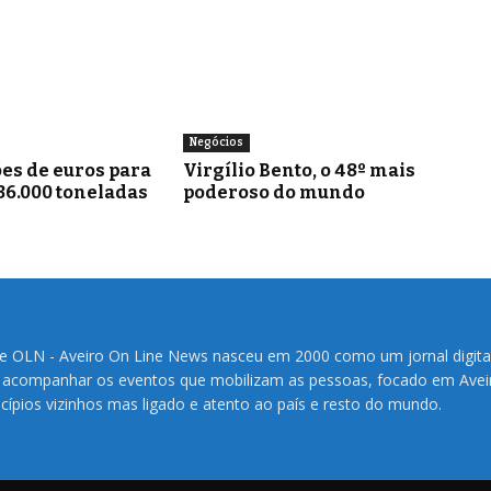
Negócios
es de euros para
Virgílio Bento, o 48º mais
36.000 toneladas
poderoso do mundo
te OLN - Aveiro On Line News nasceu em 2000 como um jornal digita
 acompanhar os eventos que mobilizam as pessoas, focado em Avei
cípios vizinhos mas ligado e atento ao país e resto do mundo.