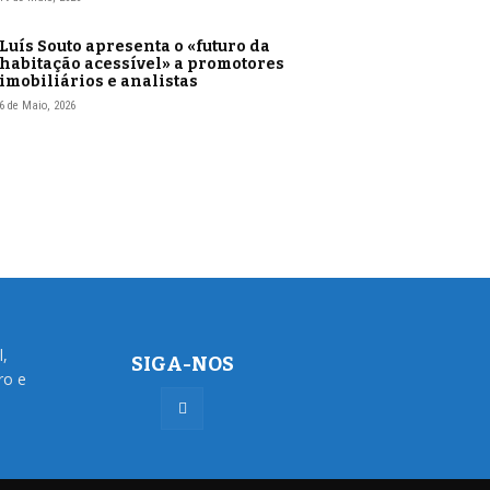
Luís Souto apresenta o «futuro da
habitação acessível» a promotores
imobiliários e analistas
6 de Maio, 2026
l,
SIGA-NOS
ro e