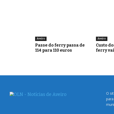
Aveiro
Aveiro
Passe do ferry passa de
Custo do
114 para 110 euros
ferry va
O si
para
muni