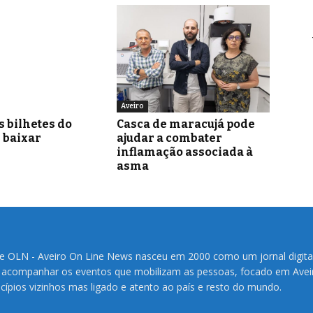
Aveiro
s bilhetes do
Casca de maracujá pode
i baixar
ajudar a combater
inflamação associada à
asma
te OLN - Aveiro On Line News nasceu em 2000 como um jornal digita
 acompanhar os eventos que mobilizam as pessoas, focado em Avei
cípios vizinhos mas ligado e atento ao país e resto do mundo.