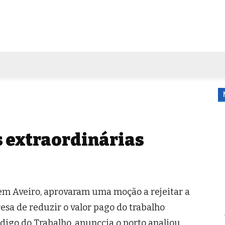
FORA DE CASA
AGENDA
TUBO DE ENSAIO
MORE
s extraordinárias
em Aveiro, aprovaram uma moção a rejeitar a
sa de reduzir o valor pago do trabalho
digo do Trabalho, anunccia o porto analiou