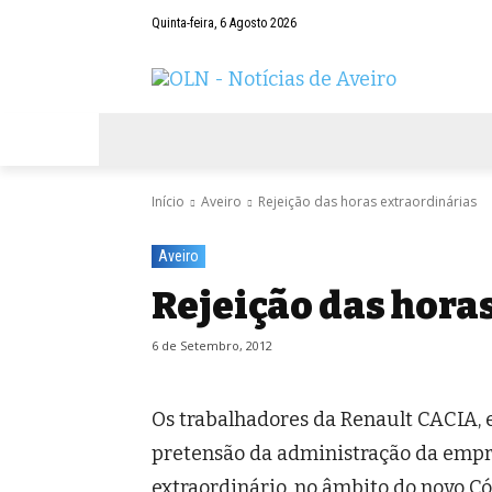
Quinta-feira, 6 Agosto 2026
AVEIRO
NEGÓCIOS
DESPORTOS
Início
Aveiro
Rejeição das horas extraordinárias
Aveiro
Rejeição das hora
6 de Setembro, 2012
Os trabalhadores da Renault CACIA, 
pretensão da administração da empre
extraordinário, no âmbito do novo Có