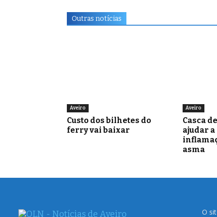
Outras notícias
Aveiro
Aveiro
Custo dos bilhetes do
Casca d
ferry vai baixar
ajudar a
inflamaç
asma
O si