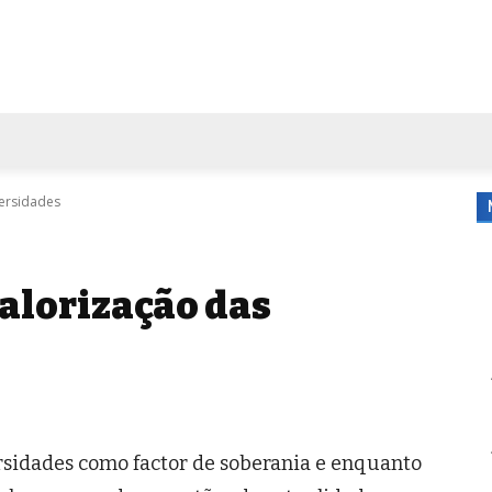
FORA DE CASA
AGENDA
TUBO DE ENSAIO
MORE
versidades
valorização das
rsidades como factor de soberania e enquanto