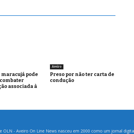
Aveiro
e maracujá pode
Preso por não ter carta de
 combater
condução
ão associada à
te OLN - Aveiro On Line News nasceu em 2000 como um jornal digita