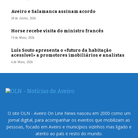
Aveiro e Salamanca assinam acordo
24 de Junho, 2026
Horse recebe visita do ministro francês
19 de Maio, 2026
Luís Souto apresenta o «futuro da habitação
acessível» a promotores imobiliários e analistas
6 de Maio, 2026
O site OLN - Aveiro On Line News nasceu em 2000 como um
jornal digital, para acompanhar os eventos que mobilizam as
pessoas, focado em Aveiro e municípios vizinhos mas ligado e
atento ao país e resto do mundo.