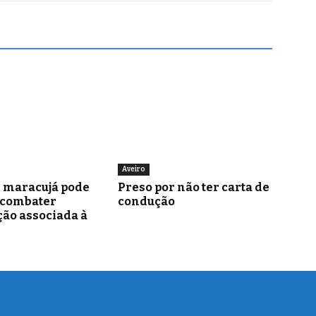
Aveiro
e maracujá pode
Preso por não ter carta de
 combater
condução
ão associada à