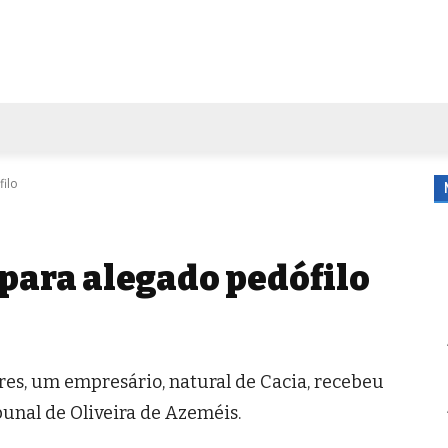
FORA DE CASA
AGENDA
TUBO DE ENSAIO
MORE
filo
 para alegado pedófilo
es, um empresário, natural de Cacia, recebeu
unal de Oliveira de Azeméis.