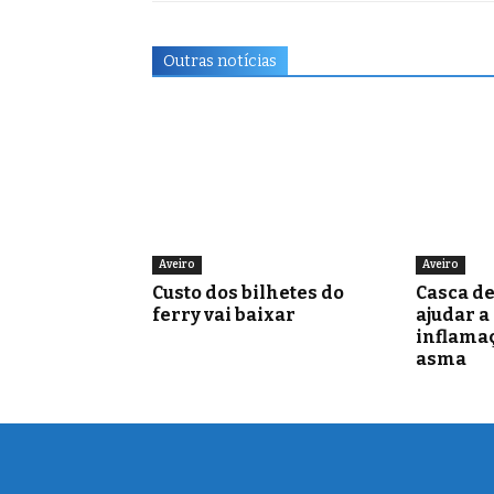
Outras notícias
Aveiro
Aveiro
Custo dos bilhetes do
Casca d
ferry vai baixar
ajudar a
inflamaç
asma